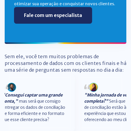
otimizar sua operação e conquistar novos clientes.
Fale com um especialista
Sem ele, você tem muitos problemas de
processamento de dados com os clientes finais e há
uma série de perguntas sem respostas no dia a dia:
"Consegui captar uma grande
"Minha jornada de ven
conta,"
mas será que consigo
completa?"
Será que o
entregar os dados de conciliação
de conciliação estão à al
de forma eficiente e no formato
experiência que estou
que esse cliente precisa?
oferecendo ao meu clie