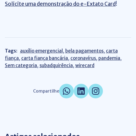
Solicite uma demonstração do e-Extato Card
!
Tags:
auxílio emergencial
,
bela pagamentos
,
carta
fiança
,
carta fiança bancária
,
coronavírus
,
pandemia
,
Sem categoria
,
subadquirência
,
wirecard
Compartilhe