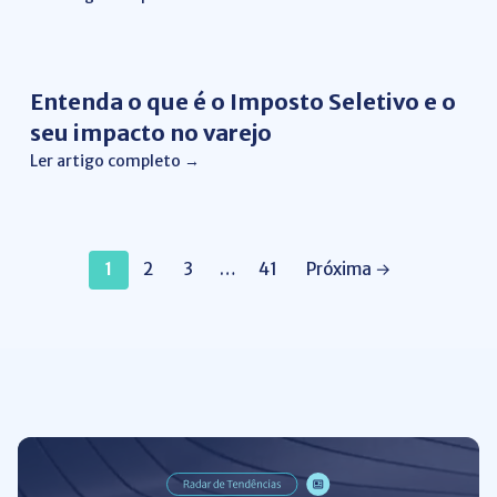
Gestão Financeira
Entenda o que é o Imposto Seletivo e o
seu impacto no varejo
Ler artigo completo →
1
2
3
…
41
Próxima →