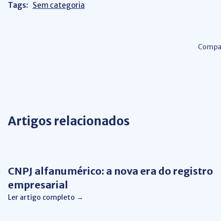
Tags:
Sem categoria
Compar
Artigos relacionados
Gestão de Negócios
CNPJ alfanumérico: a nova era do registro
empresarial
Ler artigo completo →
Automação de Processos