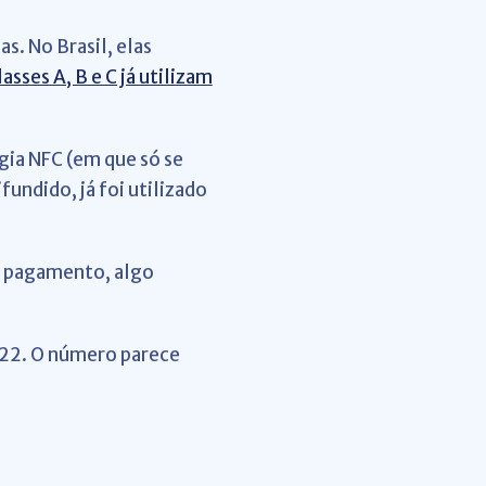
s. No Brasil, elas
asses A, B e C já utilizam
ia NFC (em que só se
undido, já foi utilizado
no pagamento, algo
2022. O número parece