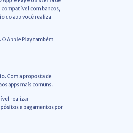
O Apple Pay é o sistema de
 é compatível com bancos,
o do app você realiza
o. O Apple Play também
rio. Com a proposta de
 aos apps mais comuns.
ível realizar
depósitos e pagamentos por