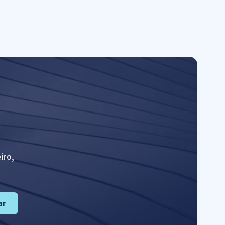
iro,
ar