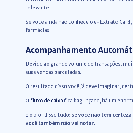
relevante.
Se você ainda não conhece o e-Extrato Card,
farmácias.
Acompanhamento Automátic
Devido ao grande volume de transações, muit
suas vendas parceladas.
O resultado disso você já deve imaginar, cert
O
fluxo de caixa
fica bagunçado, há um enorme
E o pior disso tudo:
se você não tem certeza 
você também não vai notar.