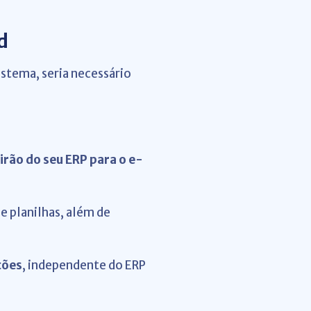
d
stema, seria necessário
irão do seu ERP para o e-
e planilhas, além de
ções
, independente do ERP