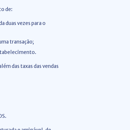
co de:
da duas vezes para o
guma transação;
estabelecimento.
 além das taxas das vendas
OS.