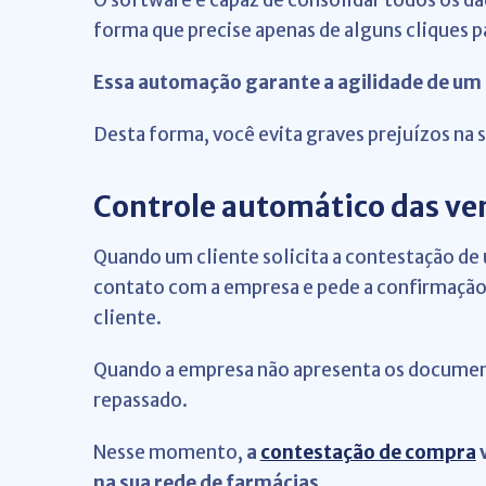
O software é capaz de consolidar todos os da
forma que precise apenas de alguns cliques pa
Essa automação garante a agilidade de um 
Desta forma, você evita graves prejuízos na s
Controle automático das ve
Quando um cliente solicita a contestação de 
contato com a empresa e pede a confirmação d
cliente.
Quando a empresa não apresenta os document
repassado.
Nesse momento,
a
contestação de compra
v
na sua rede de farmácias.