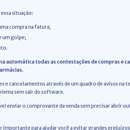
essa situação:
 uma compra na fatura;
de um golpe;
uto.
rma automática todas as contestações de compras e c
farmácias.
 e cancelamentos através de um quadro de avisos na tel
blema sem sair do software.
vel enviar o comprovante da venda sem precisar abrir out
 importante para ajudar você a evitar grandes prejuízo