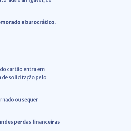
uturada e amigável, de
emorado e burocrático.
 do cartão entra em
 de solicitação pelo
ornado ou sequer
andes perdas financeiras