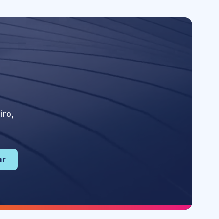
iro,
ar