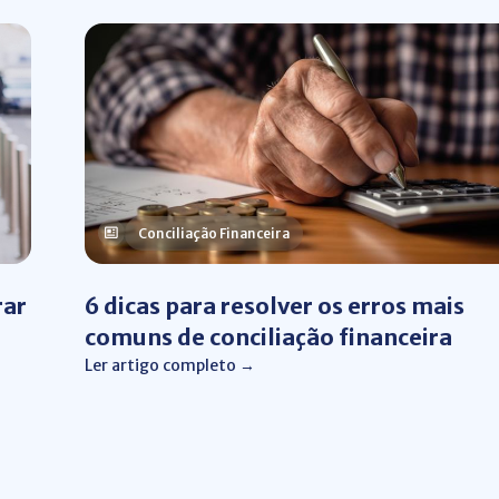
Conciliação Financeira
rar
6 dicas para resolver os erros mais
comuns de conciliação financeira
Ler artigo completo →