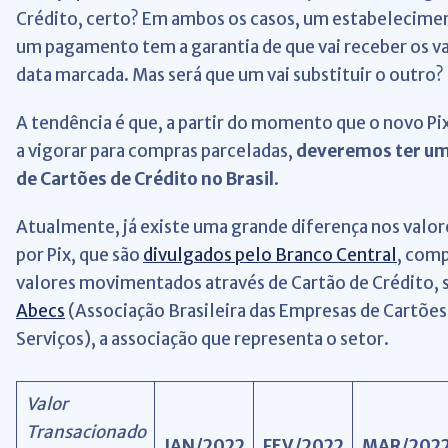
Crédito, certo? Em ambos os casos, um estabelecimen
um pagamento tem a garantia de que vai receber os va
data marcada. Mas será que um vai substituir o outro?
A tendência é que, a partir do momento que o novo P
a vigorar para compras parceladas,
deveremos ter um
de Cartões de Crédito no Brasil
.
Atualmente, já existe uma grande diferença nos valo
por Pix, que são
divulgados pelo Branco Central
, com
valores movimentados através de Cartão de Crédito,
Abecs
(Associação Brasileira das Empresas de Cartões
Serviços), a associação que representa o setor.
Valor
Transacionado
JAN/2022
FEV/2022
MAR/202