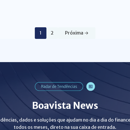
1
2
Próxima →
Boavista News
dências, dados e soluções que ajudam no dia a dia do finance
todos os meses, direto na sua caixa de entrada.