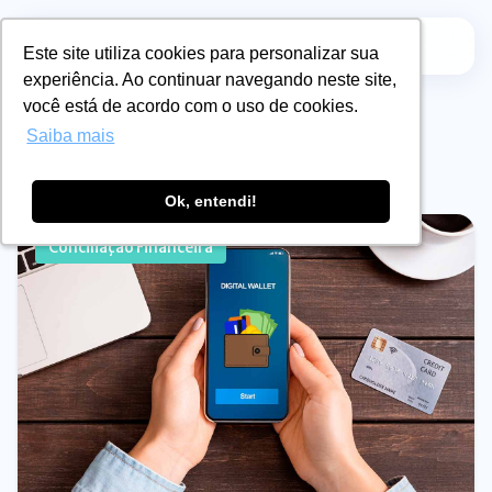
Este site utiliza cookies para personalizar sua
Este site utiliza cookies para personalizar sua
experiência. Ao continuar navegando neste site,
experiência. Ao continuar navegando neste site,
Tag
você está de acordo com o uso de cookies.
você está de acordo com o uso de cookies.
qr code
Saiba mais
Saiba mais
Ok, entendi!
Ok, entendi!
Conciliação Financeira