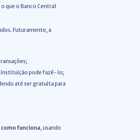
, o que o Banco Central
ndos. Futuramente, a
transações;
 instituição pode fazê-lo;
endo até ser gratuita para
e como funciona
, usando