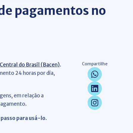
s de pagamentos no
Compartilhe
Central do Brasil (Bacen)
.
ento 24 horas por dia,
gens, em relação a
 pagamento.
a passo para usá-lo
.