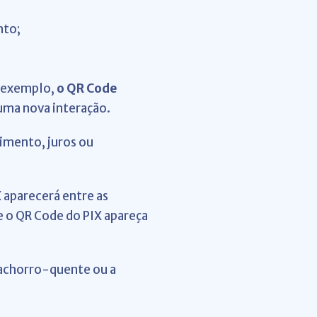
nto;
r exemplo,
o QR Code
 uma nova interação.
imento, juros ou
 aparecerá entre as
 o QR Code do PIX apareça
achorro-quente ou a