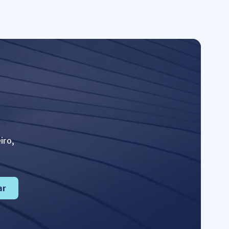
iro,
ar