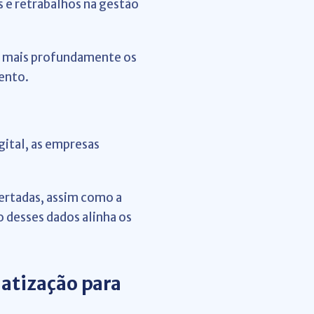
s e retrabalhos na gestão
e mais profundamente os
mento.
gital, as empresas
certadas, assim como a
 desses dados alinha os
matização para