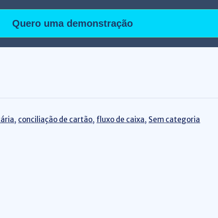
Quero uma demonstração
ária
,
conciliação de cartão
,
fluxo de caixa
,
Sem categoria