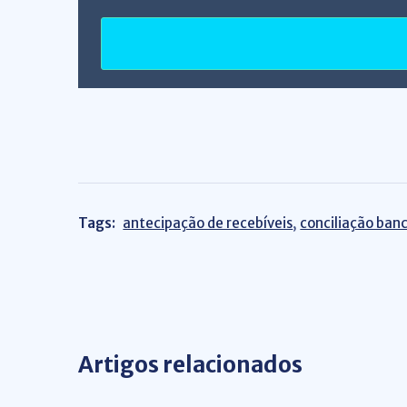
Tags:
antecipação de recebíveis
,
conciliação banc
Artigos relacionados