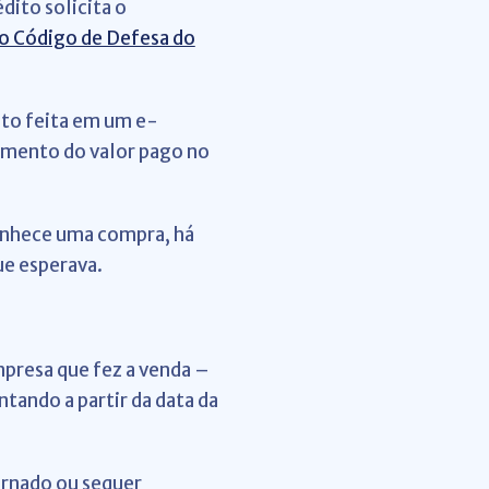
dito solicita o
do Código de Defesa do
uto feita em um e-
cimento do valor pago no
onhece uma compra, há
ue esperava.
mpresa que fez a venda –
tando a partir da data da
ornado ou sequer