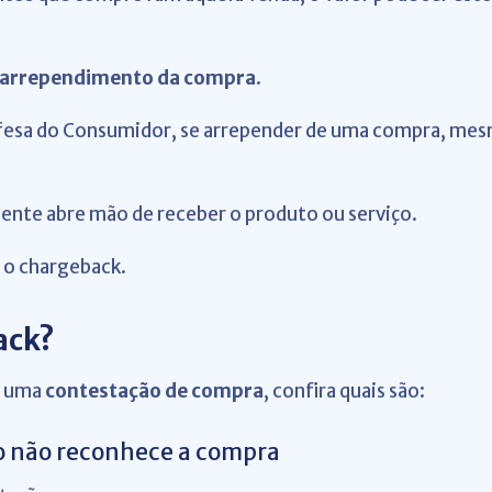
e arrependimento da compra
.
Defesa do Consumidor, se arrepender de uma compra, me
iente abre mão de receber o produto ou serviço.
e o chargeback.
ack?
r uma
contestação de compra
, confira quais são:
to não reconhece a compra