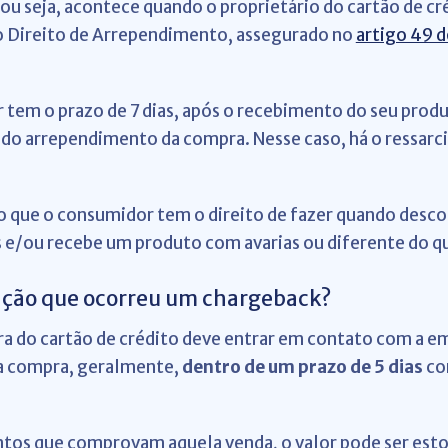
ou seja, acontece quando o proprietário do cartão de cré
o Direito de Arrependimento, assegurado no
artigo 49 
tem o prazo de 7 dias, após o recebimento do seu prod
l do arrependimento da compra. Nesse caso, há o ressar
o que o consumidor tem o direito de fazer quando desc
s e/ou recebe um produto com avarias ou diferente do q
ação que ocorreu um chargeback?
ra do cartão de crédito deve entrar em contato com a e
 da compra, geralmente,
dentro de um prazo de 5 dias
con
os que comprovam aquela venda, o valor pode ser est