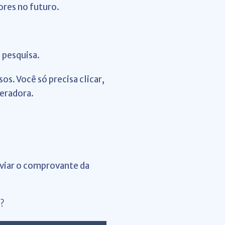
ores no futuro.
 pesquisa.
sos.
Você só precisa clicar,
eradora.
nviar o comprovante da
s?