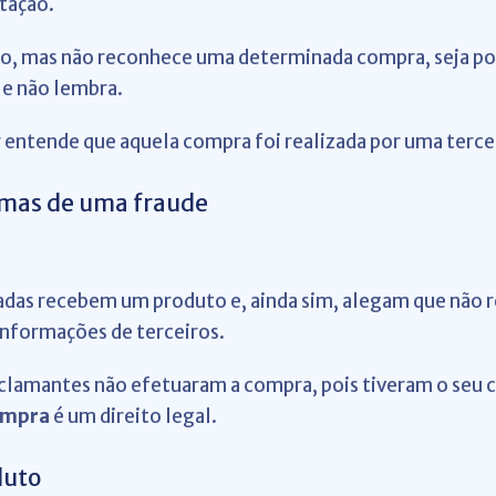
tação.
rtão, mas não reconhece uma determinada compra, s
eja p
 e não lembra.
entende que aquela compra foi realizada por uma tercei
timas de uma fraude
adas recebem um produto e, ainda sim, alegam que não
 informações de terceiros.
reclamantes não efetuaram a compra, pois
tiveram o seu c
ompra
é um direito legal.
duto