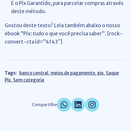
E o Pix Garantido, para parcelar compras através
deste método.
Gostou deste texto? Leia também abaixo o nosso
ebook “Pix: tudo o que você precisa saber”. [rock-
convert-cta id=”4143″]
Tags:
banco central
,
meios de pagamento
,
pix
,
Saque
Pix
,
Sem categoria
Compartilhe